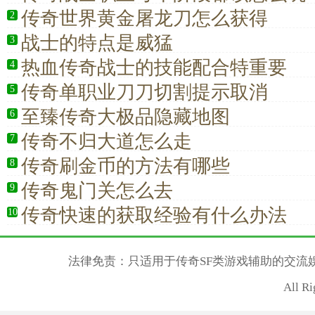
传奇世界黄金屠龙刀怎么获得
2
战士的特点是威猛
3
热血传奇战士的技能配合特重要
4
传奇单职业刀刀切割提示取消
5
至臻传奇大极品隐藏地图
6
传奇不归大道怎么走
7
传奇刷金币的方法有哪些
8
传奇鬼门关怎么去
9
传奇快速的获取经验有什么办法
10
法律免责：只适用于传奇SF类游戏辅助的交流
All R